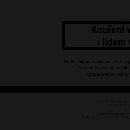
Ministe
Domů
|
Obchodní pod
Nákupní košík
Tabák do vodní dýmky 
GoldenPipe.cz / Jan Písečka - Vel