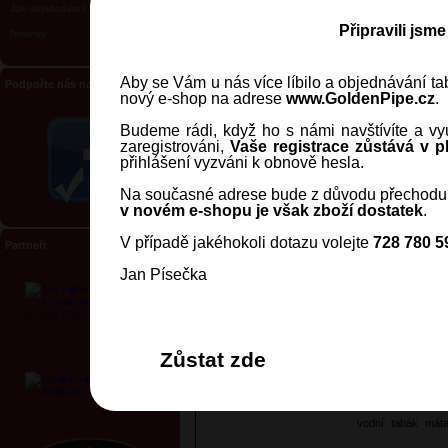
Jak objednávat?
Připravili jsm
Novinky
Aby se Vám u nás více líbilo a objednávání tab
Podpořte nás na Facebooku
nový e-shop na adrese
www.GoldenPipe.cz
.
[+] zvětšit
[>]
Budeme rádi, když ho s námi navštívíte a vyu
zaregistrováni,
Vaše registrace zůstává v pl
přihlášení vyzváni k obnově hesla.
Na současné adrese bude z důvodu přechodu 
v novém e-shopu je však zboží dostatek
.
V případě jakéhokoli dotazu volejte
728 780 5
Partneři
Tabák Al Fakher - Grape with M
Jan Písečka
Tento tabák do vodní dýmky Al Fa
hroznů s osvěžující mátou. Dokon
kuřáka vodních dýmek.
Dotazy k produktu?
Zůstat zde
Štítky
vodní
tabák
mát