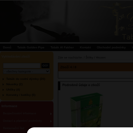
Domů
Tabák Golden Pipe
Tabák Al Fakher
Kontakt
Obchodní podmínky
Vyhledávání zboží
Zde se nacházíte: / Štítky / Hrozen
Zboží 4 / 8
Tabák do vodní dýmky (20)
Náustky (2)
Podrobné údaje o zboží
Uhlíky (4)
Korunky / kotlíky (5)
Informace
Bezpečnostní informace
Dodací a platební podmínky
Reklamační řád