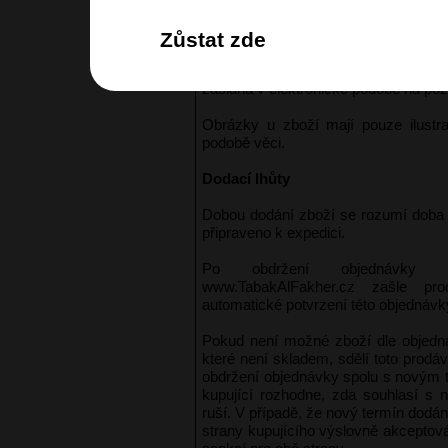
Uzavřená smlouva, resp. daňový do
jejího úspěšného splnění a není
Zůstat zde
Registrovaní uživatelé mají k uz
internetových stránkách prodávajíc
zaslána v elektronické podobě na pož
Obrázky u zboží mají pouze ilustra
podobě věci.
Dodací lhůty
Dobou dodání zboží se rozumí doba 
připraveno k expedici.
Po obdržení objednávky pro
www.TabakAlFakher.cz zašle pro
automatické potvrzení této objednávk
Pokud není možné zboží dle objedná
které není skladem, sdělí toto prodá
obdržení objednávky spolu s novým 
kupující rozhodne, zda souhlasí s
ruší. V případě, že nový termín dodán
strany kupujícího výslovně akceptov