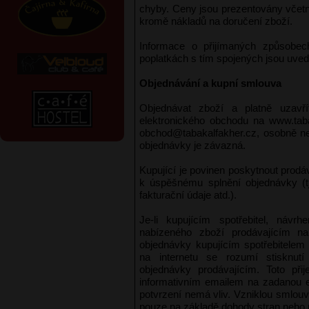
chyby. Ceny jsou prezentovány včetn
kromě nákladů na doručení zboží.
Informace o přijímaných způsobe
poplatkách s tím spojených jsou uve
Objednávání a kupní smlouva
Objednávat zboží a platně uzavř
elektronického obchodu na www.taba
obchod@tabakalfakher.cz, osobně ne
objednávky je závazná.
Kupující je povinen poskytnout prod
k úspěšnému splnění objednávky (tj
fakturační údaje atd.).
Je-li kupujícím spotřebitel, náv
nabízeného zboží prodávajícím n
objednávky kupujícím spotřebitele
na internetu se rozumí stisknutí t
objednávky prodávajícím. Toto přij
informativním emailem na zadanou e
potvrzení nemá vliv. Vzniklou smlouv
pouze na základě dohody stran nebo