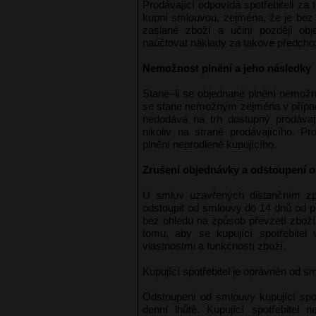
Prodávající odpovídá spotřebiteli za
kupní smlouvou, zejména, že je bez
zaslané zboží a učiní později ob
naúčtovat náklady za takové předcho
Nemožnost plnění a jeho následky
Stane–li se objednané plnění nemožn
se stane nemožným zejména v případě
nedodává na trh dostupný prodávaj
nikoliv na straně prodávajícího. P
plnění neprodleně kupujícího.
Zrušení objednávky a odstoupení 
U smluv uzavřených distančním způ
odstoupit od smlouvy do 14 dnů od př
bez ohledu na způsob převzetí zboží 
tomu, aby se kupující spotřebite
vlastnostmi a funkčností zboží.
Kupující spotřebitel je oprávněn od s
Odstoupení od smlouvy kupující spo
denní lhůtě. Kupující spotřebitel