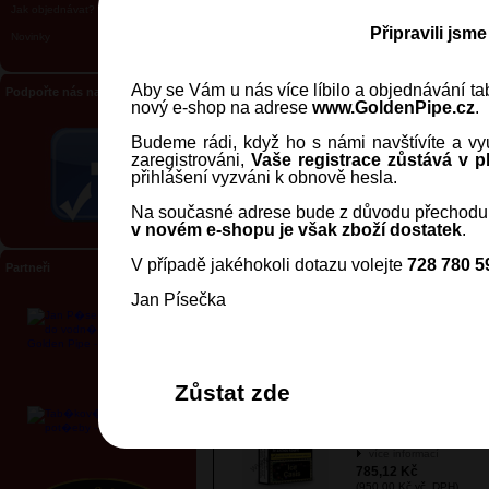
Jak objednávat?
Golden Pipe - Ice B@nb
Připravili jsm
Novinky
(Ledový banán, jablko,
hruška), 50g
Kód:
T50016
více informací
Aby se Vám u nás více líbilo a objednávání tab
Podpořte nás na Facebooku
189,26 Kč
nový e-shop na adrese
www.GoldenPipe.cz
.
(229,00 Kč vč. DPH)
Budeme rádi, když ho s námi navštívíte a vyu
zaregistrováni,
Vaše registrace zůstává v pl
přihlášení vyzváni k obnově hesla.
Na současné adrese bude z důvodu přechodu 
Golden Pipe - Ice Melo
(Ledový sladký meloun),
v novém e-shopu je však zboží dostatek
.
5x10g
Kód:
T10018
V případě jakéhokoli dotazu volejte
728 780 5
Partneři
více informací
268,60 Kč
Jan Písečka
(325,01 Kč vč. DPH)
Zůstat zde
Golden Pipe - Ice Cassis
(Ledový rybíz), 10x15g
Kód:
T15017
více informací
785,12 Kč
(950,00 Kč vč. DPH)