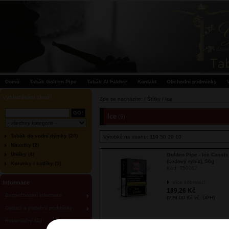
Domů
Tabák Golden Pipe
Tabák Al Fakher
Kontakt
Obchodní podmínky
Vyhledávání zboží
Zde se nacházíte: / Štítky / Ice
Ice
(9)
Tabák do vodní dýmky (20)
Výrobků na stranu:
110
50
20
10
Náustky (2)
Uhlíky (4)
Golden Pipe - Ice Cassis
(Ledový rybíz), 50g
Korunky / kotlíky (5)
Kód:
T50017
Informace
více informací
189,26 Kč
Bezpečnostní informace
(229,00 Kč vč. DPH)
Dodací a platební podmínky
Reklamační řád