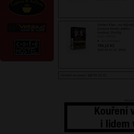
Golden Pipe - Ice B@nb
(Ledový banán, jablko,
hruška), 10x15g
Kód:
T15016
více informací
785,12 Kč
(950,00 Kč vč. DPH)
Výrobků na stranu:
110
50
20
10
Ministe