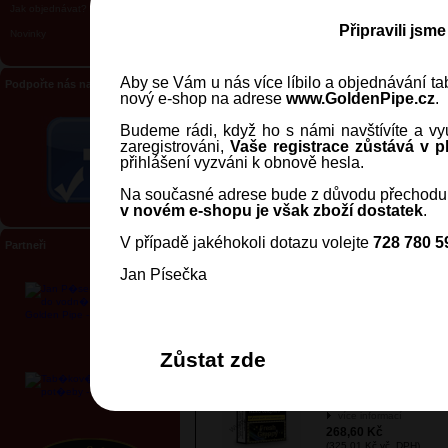
Jak objednávat?
Tabák Al Fakher - Grape 
Připravili jsm
Novinky
Berry (Hrozen s ostružino
50g
Kód:
10547
více informací
Aby se Vám u nás více líbilo a objednávání tab
Podpořte nás na Facebooku
189,26 Kč
nový e-shop na adrese
www.GoldenPipe.cz
.
(229,00 Kč vč. DPH)
Budeme rádi, když ho s námi navštívíte a vyu
zaregistrováni,
Vaše registrace zůstává v pl
přihlášení vyzváni k obnově hesla.
Na současné adrese bude z důvodu přechodu 
Al Fakher - Grape with M
(Hrozen s mátou), 5 x 10
v novém e-shopu je však zboží dostatek
.
Kód:
10116
V případě jakéhokoli dotazu volejte
728 780 5
Partneři
více informací
247,93 Kč
Jan Písečka
(300,00 Kč vč. DPH)
Zůstat zde
Golden Pipe - Fresh Gra
(Svěží hrozen), 5x10g
Kód:
T10003
více informací
268,60 Kč
(325,01 Kč vč. DPH)