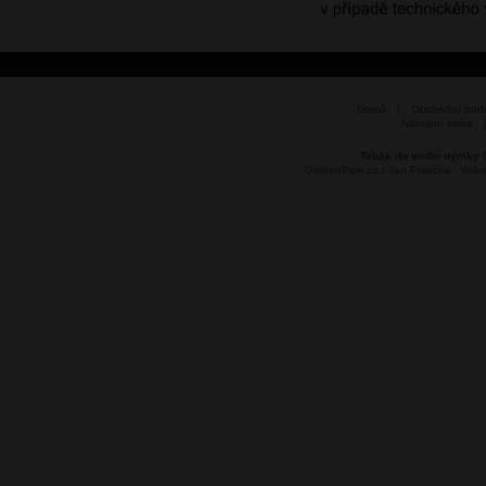
Domů
|
Obchodní pod
Nákupní košík
Tabák do vodní dýmky 
GoldenPipe.cz / Jan Písečka - Vel