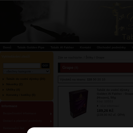
Domů
Tabák Golden Pipe
Tabák Al Fakher
Kontakt
Obchodní podmínky
Vyhledávání zboží
Zde se nacházíte: / Štítky / Grape
Grape
(8)
Tabák do vodní dýmky (20)
Výrobků na stranu:
110
50
20
10
Náustky (2)
Uhlíky (4)
Tabák do vodní dýmky
Golden Al Fakher - Grap
Korunky / kotlíky (5)
(Hrozen), 50g
Kód:
10553
Informace
více informací
189,26 Kč
Bezpečnostní informace
(229,00 Kč vč. DPH)
Dodací a platební podmínky
Reklamační řád